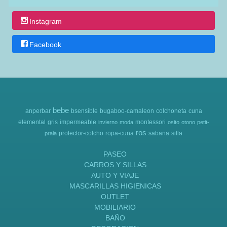
Instagram
Facebook
bebe
anperbar
bsensible
bugaboo-camaleon
colchoneta
cuna
elemental
gris
impermeable
montessori
invierno
moda
osito
otono
petit-
ros
protector-colcho
ropa-cuna
sabana
silla
praia
PASEO
CARROS Y SILLAS
AUTO Y VIAJE
MASCARILLAS HIGIENICAS
OUTLET
MOBILIARIO
BAÑO