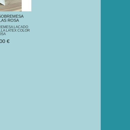
SOBREMESA
LAS ROSA
REMESA LACADO
LA LATEX COLOR
OSA
00 €