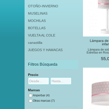
OTOÑO-INVIERNO
MUSELINAS
MOCHILAS
BOTELLAS
VUELTA AL COLE
​Lámpara d
canastilla
infant
Lámpara de sob
JUEGOS Y HAMACAS
Estrellas en Rosa
55,
Filtros Búsqueda
Precio
Marcas
Anperbar (4)
Otras marcas (7)