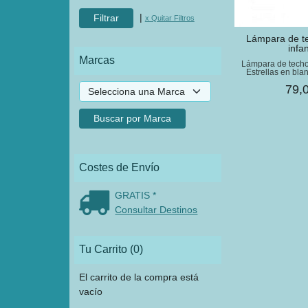
|
x Quitar Filtros
​Lámpara de t
infant
Marcas
Lámpara de techo 
Estrellas en blan
79,
Costes de Envío
GRATIS *
Consultar Destinos
Tu Carrito (0)
El carrito de la compra está
vacío