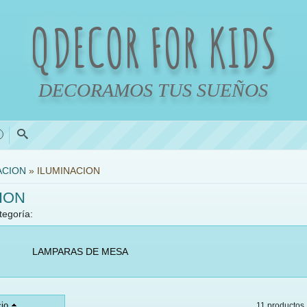
QDECOR FOR KIDS
DECORAMOS TUS SUEÑOS
0
ACION
»
ILUMINACION
ION
tegoría:
LAMPARAS DE MESA
io
11 productos