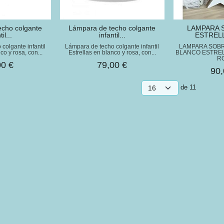
echo colgante
​Lámpara de techo colgante
LAMPARA 
il...
infantil...
ESTREL
colgante infantil
Lámpara de techo colgante infantil
LAMPARA SOB
co y rosa, con...
Estrellas en blanco y rosa, con...
BLANCO ESTREL
R
00 €
79,00 €
90,
de 11