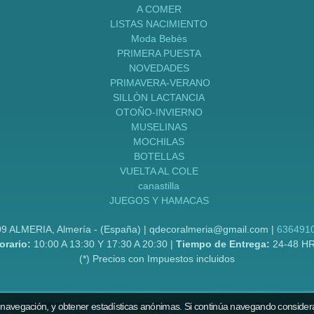
A COMER
LISTAS NACIMIENTO
Moda Bebès
PRIMERA PUESTA
NOVEDADES
PRIMAVERA-VERANO
SILLÒN LACTANCIA
OTOÑO-INVIERNO
MUSELINAS
MOCHILAS
BOTELLAS
VUELTA AL COLE
canastilla
JUEGOS Y HAMACAS
09 ALMERIA, Almería - (España) | qdecoralmeria@gmail.com |
636491
orario:
10:00 A 13:30 Y 17:30 A 20:30 |
Tiempo de Entrega:
24-48 H
(*) Precios con Impuestos incluidos
 navegación, y obtener estadísticas anónimas. Si continúa navegando consider
QDECOR FOR KIDS
- Copyright © 2026 [38760] - Con la tecnología de Palbin.com