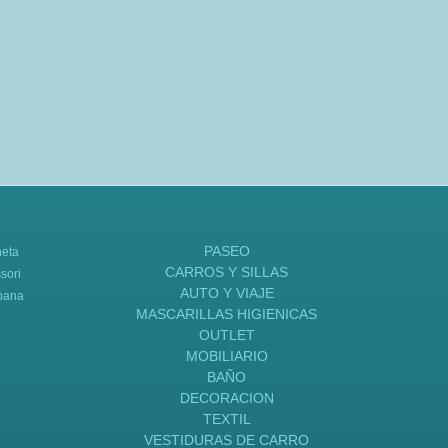
PASEO
neta
CARROS Y SILLAS
sori
AUTO Y VIAJE
bana
MASCARILLAS HIGIENICAS
OUTLET
MOBILIARIO
BAÑO
DECORACION
TEXTIL
VESTIDURAS DE CARRO