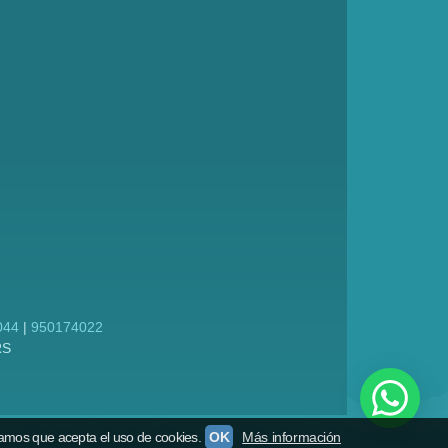
044
|
950174022
RS
amos que acepta el uso de cookies.
OK
Más información