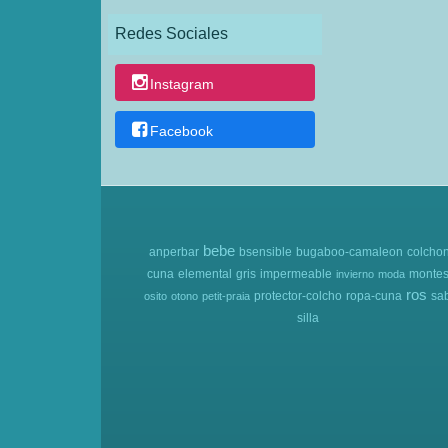
Redes Sociales
Instagram
Facebook
bebe
anperbar
bsensible
bugaboo-camaleon
colcho
cuna
elemental
gris
impermeable
montes
invierno
moda
ros
protector-colcho
ropa-cuna
sa
osito
otono
petit-praia
silla