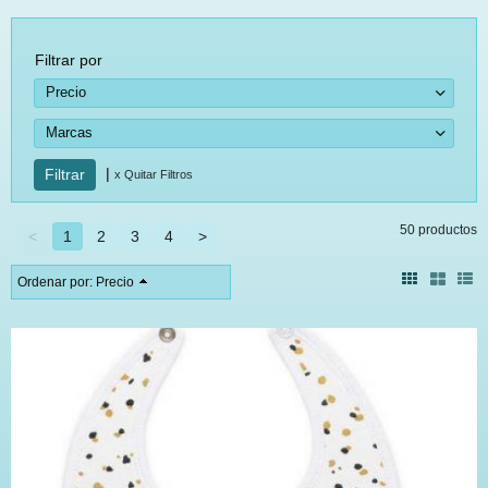
Filtrar por
Precio
Marcas
|
x Quitar Filtros
50 productos
<
1
2
3
4
>
Ordenar por:
Precio