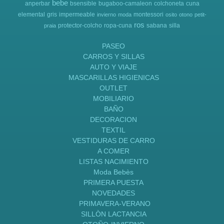
bebe
anperbar
bsensible
bugaboo-camaleon
colchoneta
cuna
elemental
gris
impermeable
montessori
invierno
moda
osito
otono
petit-
ros
protector-colcho
ropa-cuna
sabana
silla
praia
PASEO
CARROS Y SILLAS
AUTO Y VIAJE
MASCARILLAS HIGIENICAS
OUTLET
MOBILIARIO
BAÑO
DECORACION
TEXTIL
VESTIDURAS DE CARRO
A COMER
LISTAS NACIMIENTO
Moda Bebès
PRIMERA PUESTA
NOVEDADES
PRIMAVERA-VERANO
SILLÒN LACTANCIA