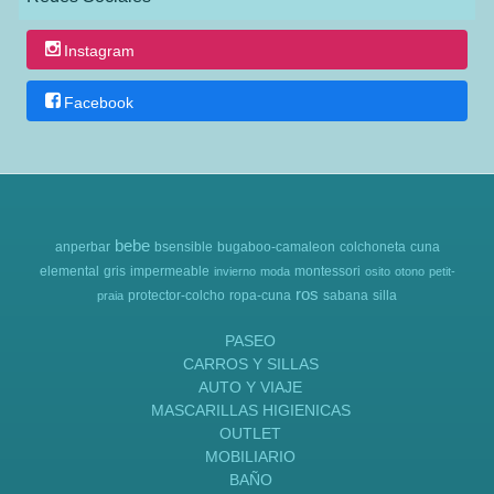
Instagram
Facebook
bebe
anperbar
bsensible
bugaboo-camaleon
colchoneta
cuna
elemental
gris
impermeable
montessori
invierno
moda
osito
otono
petit-
ros
protector-colcho
ropa-cuna
sabana
silla
praia
PASEO
CARROS Y SILLAS
AUTO Y VIAJE
MASCARILLAS HIGIENICAS
OUTLET
MOBILIARIO
BAÑO