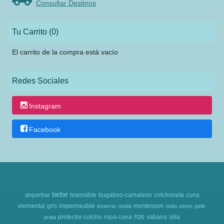
Consultar Destinos
Tu Carrito (0)
El carrito de la compra está vacío
Redes Sociales
Instagram
Facebook
bebe
anperbar
bsensible
bugaboo-camaleon
colchoneta
cuna
elemental
gris
impermeable
montessori
invierno
moda
osito
otono
petit-
ros
protector-colcho
ropa-cuna
sabana
silla
praia