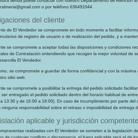
estra tienda puede contactar con nuestro Departamento de Atención al c
ralmeria@gmail.com
o por teléfono 636491044.
igaciones del cliente
ente de El Vendedor se compromete en todo momento a facilitar informa
rmularios de registro de usuario o de realización del pedido, y a mant
iente se compromete a aceptar todas las disposiciones y condiciones r
les de Contratación entendiendo que recogen la mejor voluntad de serv
esarrolla El Vendedor.
smo, se compromete a guardar de forma confidencial y con la máxima d
tro sitio web.
ente se compromete a posibilitar la entrega del pedido solicitado facili
ser entregado el pedido solicitado dentro del horario habitual de ent
a 13:30 y de 16:00 a 18:00). En caso de incumplimiento por parte del c
 ninguna responsabilidad sobre el retraso o imposibilidad de entrega del
islación aplicable y jurisdicción competent
ompraventas realizadas con El Vendedor se someten a la legislación d
o de cualquier conflicto o discrepancia, el fuero aplicable será el de 