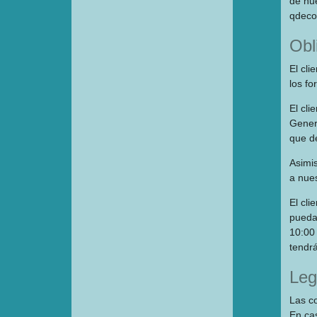
de nu
qdeco
Obl
El cli
los fo
El cl
Genera
que d
Asimi
a nues
El cli
pueda 
10:00 
tendrá
Leg
Las c
En cas