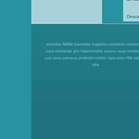
Desca
bebe
anperbar
bsensible
bugaboo-camaleon
colcho
cuna
elemental
gris
impermeable
montes
invierno
moda
ros
protector-colcho
ropa-cuna
sa
osito
otono
petit-praia
silla