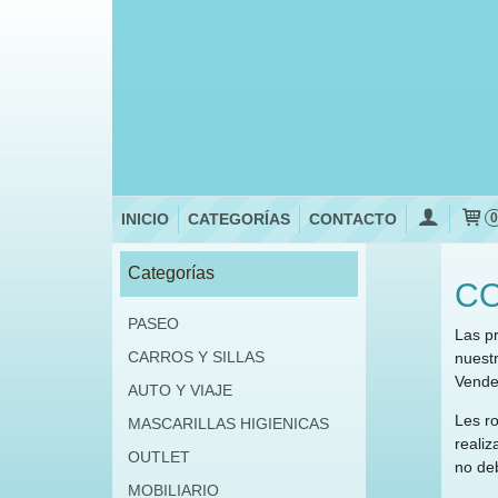
INICIO
CATEGORÍAS
CONTACTO
Categorías
CO
PASEO
Las p
CARROS Y SILLAS
nuestr
Vended
AUTO Y VIAJE
Les r
MASCARILLAS HIGIENICAS
realiz
OUTLET
no de
MOBILIARIO