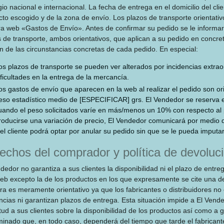
gio nacional e internacional. La fecha de entrega en el domicilio del cli
to escogido y de la zona de envío. Los plazos de transporte orientativ
ra web «Gastos de Envío». Antes de confirmar su pedido se le informará
s de transporte, ambos orientativos, que aplican a su pedido en concr
n de las circunstancias concretas de cada pedido. En especial:
os plazos de transporte se pueden ver alterados por incidencias extraor
ificultades en la entrega de la mercancía.
os gastos de envío que aparecen en la web al realizar el pedido son or
eso estadístico medio de [ESPECIFICAR] grs. El Vendedor se reserva el
uando el peso solicitados varíe en más/menos un 10% con respecto a
roducirse una variación de precio, El Vendedor comunicará por medio de 
 el cliente podrá optar por anular su pedido sin que se le pueda imputa
echos del comprador y política de devoluc
dedor no garantiza a sus clientes la disponibilidad ni el plazo de entr
 web excepto la de los productos en los que expresamente se cite una d
ra es meramente orientativo ya que los fabricantes o distribuidores n
ncias ni garantizan plazos de entrega. Esta situación impide a El Vende
tud a sus clientes sobre la disponibilidad de los productos así como a 
inado que, en todo caso, dependerá del tiempo que tarde el fabricante 