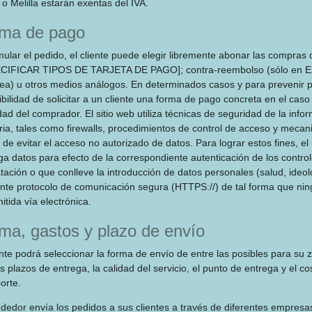
o Melilla estarán exentas del IVA.
ma de pago
mular el pedido, el cliente puede elegir libremente abonar las compras 
CIFICAR TIPOS DE TARJETA DE PAGO]; contra-reembolso (sólo en Esp
ea) u otros medios análogos. En determinados casos y para prevenir p
ibilidad de solicitar a un cliente una forma de pago concreta en el cas
dad del comprador. El sitio web utiliza técnicas de seguridad de la in
ria, tales como firewalls, procedimientos de control de acceso y mecani
 de evitar el acceso no autorizado de datos. Para lograr estos fines, el
ga datos para efecto de la correspondiente autenticación de los contr
tación o que conlleve la introducción de datos personales (salud, ide
nte protocolo de comunicación segura (HTTPS://) de tal forma que nin
itida vía electrónica.
ma, gastos y plazo de envío
ente podrá seleccionar la forma de envío de entre las posibles para su
s plazos de entrega, la calidad del servicio, el punto de entrega y el 
orte.
ndedor envía los pedidos a sus clientes a través de diferentes empres