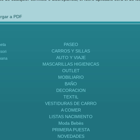
rgar a PDF
PASEO
neta
CARROS Y SILLAS
sori
AUTO Y VIAJE
bana
MASCARILLAS HIGIENICAS
OUTLET
MOBILIARIO
BAÑO
DECORACION
TEXTIL
VESTIDURAS DE CARRO
A COMER
LISTAS NACIMIENTO
Moda Bebès
PRIMERA PUESTA
NOVEDADES