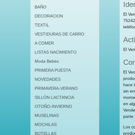
Ide
BAÑO
El Ve
DECORACION
752420
TEXTIL
teléf
VESTIDURAS DE CARRO
Act
A COMER
El Ve
LISTAS NACIMIENTO
Con
Moda Bebès
PRIMERA PUESTA
El Ven
produ
NOVEDADES
hace 
PRIMAVERA-VERANO
sin er
SILLÒN LACTANCIA
moment
en al
OTOÑO-INVIERNO
Vended
MUSELINAS
parte.
MOCHILAS
Los c
produc
BOTELLAS