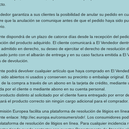
cto.
dedor garantiza a sus clientes la posibilidad de anular su pedido en c
re que la anulación se comunique antes de que el pedido haya sido pues
vío.
ente dispondrá de un plazo de catorce días desde la recepción del pedido
ción del producto adquirido. El cliente comunicará a El Vendedor dentr
admitido en derecho, su deseo de ejercitar el derecho de resolución d
gado junto con el albarán de entrega y en su caso factura emitida a El
s de devolución.
iente podrá devolver cualquier artículo que haya comprado en El Vende
sido abiertos ni usados y conserven su precinto o embalaje original. E
 de la compra a través de un abono en la tarjeta de crédito, mediante 
ada por el cliente o mediante abono en su cuenta personal.
producto distinto al solicitado por el cliente fuera entregado por error d
ará el producto correcto sin ningún cargo adicional para el comprador.
isión Europea facilita una plataforma de resolución de litigios en línea
ente enlace: http://ec.europa.eu/consumers/odr/. Los consumidores po
plataforma de resolución de litigios en línea. Para cualquier incidencia