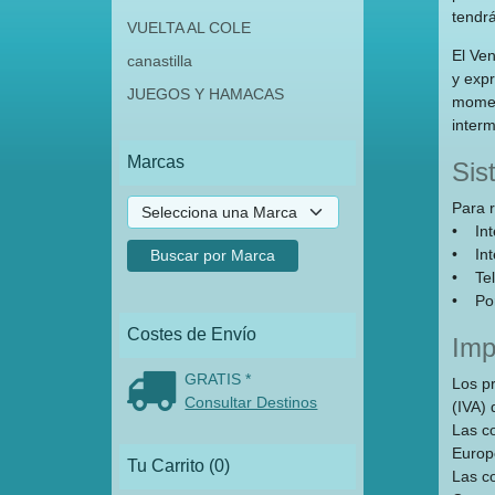
tendrá
VUELTA AL COLE
El Ve
canastilla
y exp
JUEGOS Y HAMACAS
momen
interm
Marcas
Sis
Para r
• Inte
• Inte
• Tel
• Por 
Costes de Envío
Imp
GRATIS *
Los p
Consultar Destinos
(IVA) 
Las c
Europ
Tu Carrito (0)
Las c