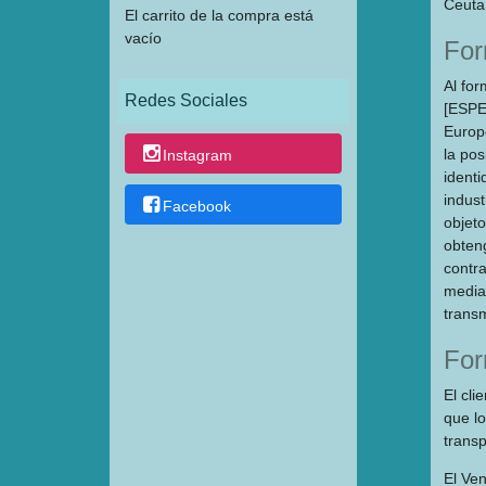
Ceuta 
El carrito de la compra está
vacío
For
Al for
Redes Sociales
[ESPE
Europ
la pos
Instagram
identi
indust
Facebook
objeto
obten
contra
media
transm
For
El cli
que lo
transp
El Ve