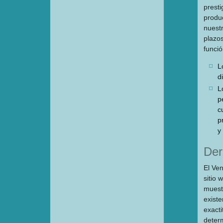
presti
produc
nuest
plazo
funció
L
d
L
p
c
p
y
Der
El Ven
sitio
muest
existe
exacti
determ