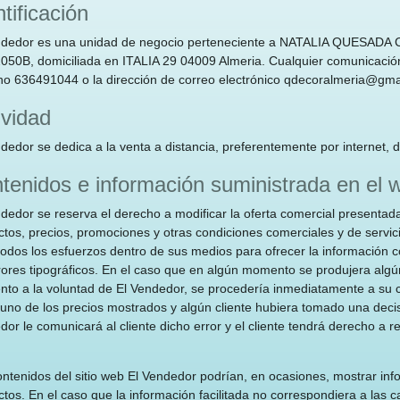
ntificación
ndedor es una unidad de negocio perteneciente a NATALIA QUESADA 
50B, domiciliada en ITALIA 29 04009 Almeria. Cualquier comunicación se
ono 636491044 o la dirección de correo electrónico
qdecoralmeria@gma
ividad
ndedor se dedica a la venta a distancia, preferentemente por interne
tenidos e información suministrada en el 
dedor se reserva el derecho a modificar la oferta comercial presentad
ctos, precios, promociones y otras condiciones comerciales y de servi
todos los esfuerzos dentro de sus medios para ofrecer la información c
rores tipográficos. En el caso que en algún momento se produjera algún
o a la voluntad de El Vendedor, se procedería inmediatamente a su cor
guno de los precios mostrados y algún cliente hubiera tomado una deci
or le comunicará al cliente dicho error y el cliente tendrá derecho a r
ontenidos del sitio web El Vendedor podrían, en ocasiones, mostrar inf
tos. En el caso que la información facilitada no correspondiera a las ca