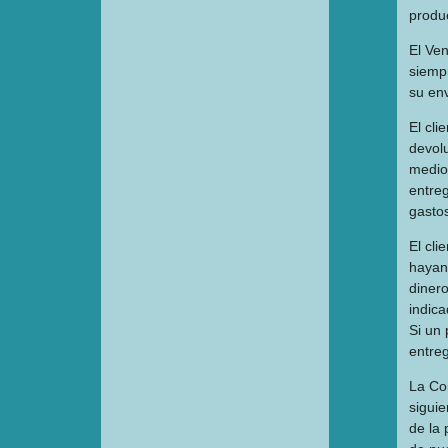
produ
El Ven
siemp
su en
El cli
devolu
medio 
entre
gasto
El cl
hayan 
dinero
indic
Si un 
entreg
La Com
sigui
de la 