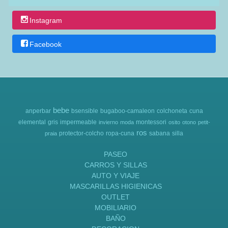
Instagram
Facebook
bebe
anperbar
bsensible
bugaboo-camaleon
colchoneta
cuna
elemental
gris
impermeable
montessori
invierno
moda
osito
otono
petit-
ros
protector-colcho
ropa-cuna
sabana
silla
praia
PASEO
CARROS Y SILLAS
AUTO Y VIAJE
MASCARILLAS HIGIENICAS
OUTLET
MOBILIARIO
BAÑO