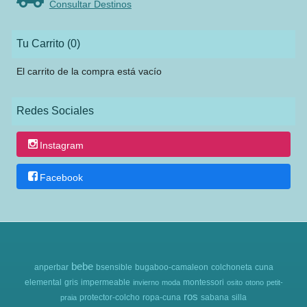
Consultar Destinos
Tu Carrito (0)
El carrito de la compra está vacío
Redes Sociales
Instagram
Facebook
bebe
anperbar
bsensible
bugaboo-camaleon
colchoneta
cuna
elemental
gris
impermeable
montessori
invierno
moda
osito
otono
petit-
ros
protector-colcho
ropa-cuna
sabana
silla
praia