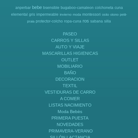
bebe
anperbar
bsensible
bugaboo-camaleon
colchoneta
cuna
elemental
gris
impermeable
montessori
invierno
moda
osito
otono
petit-
ros
protector-colcho
ropa-cuna
sabana
silla
praia
PASEO
CARROS Y SILLAS
AUTO Y VIAJE
MASCARILLAS HIGIENICAS
OUTLET
MOBILIARIO
BAÑO
DECORACION
TEXTIL
VESTIDURAS DE CARRO
A COMER
LISTAS NACIMIENTO
Moda Bebès
PRIMERA PUESTA
NOVEDADES
PRIMAVERA-VERANO
SILLÒN LACTANCIA