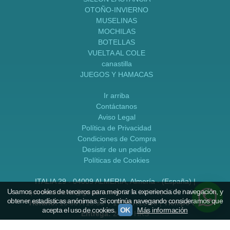
OTOÑO-INVIERNO
MUSELINAS
MOCHILAS
BOTELLAS
VUELTA AL COLE
canastilla
JUEGOS Y HAMACAS
Ir arriba
Contáctanos
Aviso Legal
Política de Privacidad
Condiciones de Compra
Desistir de un pedido
Políticas de Cookies
ITALIA 29 - 04009 ALMERIA, Almería - (España) |
Usamos cookies de terceros para mejorar la experiencia de navegación, y
qdecoralmeria@gmail.com |
636491044
|
950174022
obtener estadísticas anónimas. Si continúa navegando consideramos que
Horario:
10:00 A 13:30 Y 17:30 A 20:30 |
Tiempo de
acepta el uso de cookies.
OK
Más información
Entrega:
24-48 HRS
(*) Precios con Impuestos incluidos