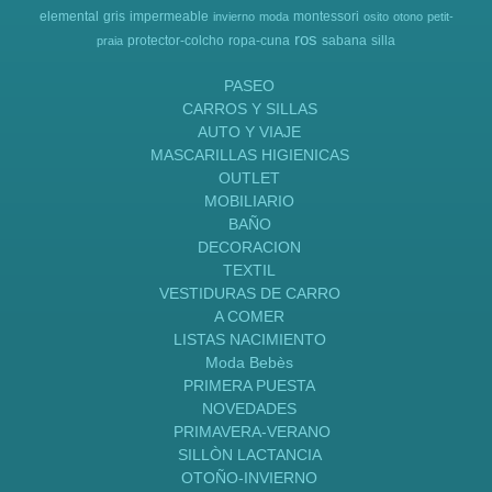
elemental
gris
impermeable
montessori
invierno
moda
osito
otono
petit-
ros
protector-colcho
ropa-cuna
sabana
silla
praia
PASEO
CARROS Y SILLAS
AUTO Y VIAJE
MASCARILLAS HIGIENICAS
OUTLET
MOBILIARIO
BAÑO
DECORACION
TEXTIL
VESTIDURAS DE CARRO
A COMER
LISTAS NACIMIENTO
Moda Bebès
PRIMERA PUESTA
NOVEDADES
PRIMAVERA-VERANO
SILLÒN LACTANCIA
OTOÑO-INVIERNO