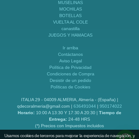
MUSELINAS
MOCHILAS
BOTELLAS
VUELTA AL COLE
canastilla
JUEGOS Y HAMACAS
Ir arriba
Contáctanos
Aviso Legal
Política de Privacidad
Condiciones de Compra
Desistir de un pedido
Políticas de Cookies
ITALIA 29 - 04009 ALMERIA, Almería - (España) |
qdecoralmeria@gmail.com |
636491044
|
950174022
Horario:
10:00 A 13:30 Y 17:30 A 20:30 |
Tiempo de
Entrega:
24-48 HRS
(*) Precios con Impuestos incluidos
Usamos cookies de terceros para mejorar la experiencia de navegación, y