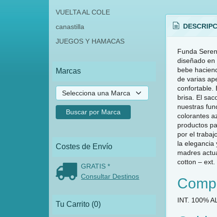
VUELTA AL COLE
DESCRIPC
canastilla
JUEGOS Y HAMACAS
Funda Serengu
diseñado en 
bebe haciendo
Marcas
de varias ape
confortable.
brisa. El sa
nuestras fun
colorantes az
productos pa
por el traba
la elegancia
Costes de Envío
madres actua
cotton – ext
GRATIS *
Consultar Destinos
Compo
INT. 100% 
Tu Carrito (0)