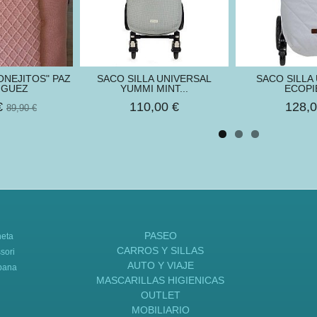
ONEJITOS" PAZ
SACO SILLA UNIVERSAL
SACO SILLA
IGUEZ
YUMMI MINT...
ECOPIE
€
110,00 €
128,0
89,90 €
PASEO
neta
CARROS Y SILLAS
sori
AUTO Y VIAJE
bana
MASCARILLAS HIGIENICAS
OUTLET
MOBILIARIO