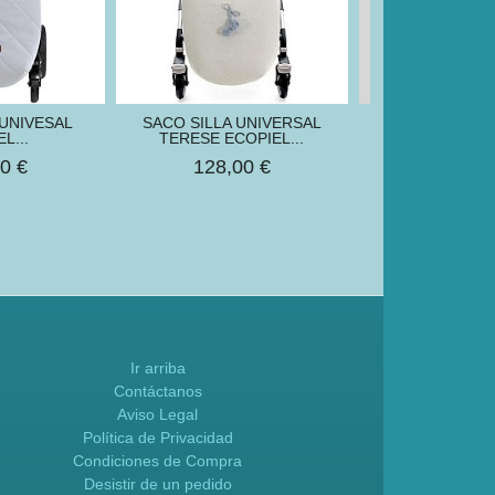
 UNIVESAL
SACO SILLA UNIVERSAL
SACO SILLA U
L...
TERESE ECOPIEL...
VOLPE VERDE
0 €
128,00 €
109,95
Ir arriba
Contáctanos
Aviso Legal
Política de Privacidad
Condiciones de Compra
Desistir de un pedido