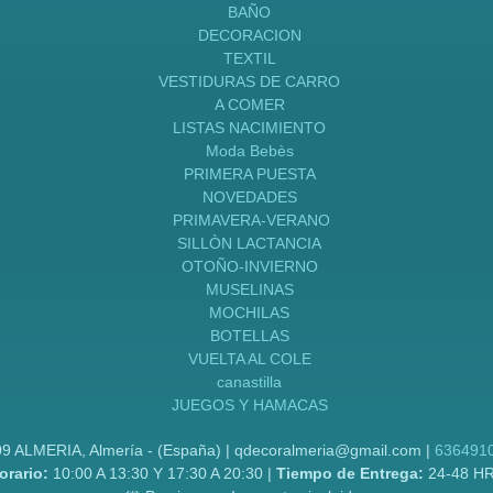
BAÑO
DECORACION
TEXTIL
VESTIDURAS DE CARRO
A COMER
LISTAS NACIMIENTO
Moda Bebès
PRIMERA PUESTA
NOVEDADES
PRIMAVERA-VERANO
SILLÒN LACTANCIA
OTOÑO-INVIERNO
MUSELINAS
MOCHILAS
BOTELLAS
VUELTA AL COLE
canastilla
JUEGOS Y HAMACAS
09 ALMERIA, Almería - (España) | qdecoralmeria@gmail.com |
636491
orario:
10:00 A 13:30 Y 17:30 A 20:30 |
Tiempo de Entrega:
24-48 H