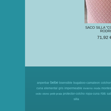
SACO SILLA "C
RODR
71,92 
bebe
anperbar
bsensible
bugaboo-camaleon
colcho
cuna
elemental
gris
impermeable
montes
invierno
moda
ros
protector-colcho
ropa-cuna
sa
osito
otono
petit-praia
silla