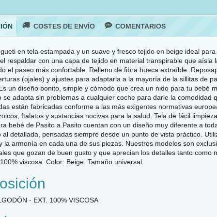
IÓN
COSTES DE ENVÍO
COMENTARIOS
eti en tela estampada y un suave y fresco tejido en beige ideal para c
el respaldar con una capa de tejido en material transpirable que aísla 
 el paseo más confortable. Relleno de fibra hueca extraíble. Reposapiés
rturas (ojales) y ajustes para adaptarla a la mayoría de la sillitas de 
 Es un diseño bonito, simple y cómodo que crea un nido para tu bebé 
co se adapta sin problemas a cualquier coche para darle la comodidad 
das están fabricadas conforme a las más exigentes normativas europeas
oicos, ftalatos y sustancias nocivas para la salud. Tela de fácil limpi
ra bebé de Pasito a Pasito cuentan con un diseño muy diferente a tod
jo al detallada, pensadas siempre desde un punto de vista práctico. Uti
 y la armonía en cada una de sus piezas. Nuestros modelos son exclusiv
les que gozan de buen gusto y que aprecian los detalles tanto como no
. 100% viscosa. Color: Beige. Tamaño universal.
sición
ALGODÓN - EXT. 100% VISCOSA