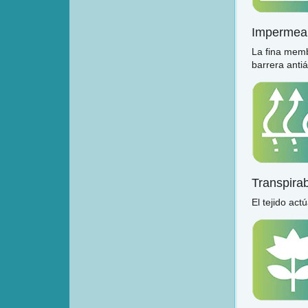
Impermea
La fina memb
barrera anti
Transpira
El tejido act