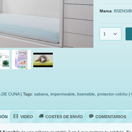
Marca
:
BSENSIB
 DE CUNA
|
Tags:
sabana
impermeable
bsensible
protector-colcho
|
IÓN
VIDEO
COSTES DE ENVÍO
COMENTARIOS
B.Sensible
és una sábana ajustable 2 en 1 que protege tu colchón. Es 