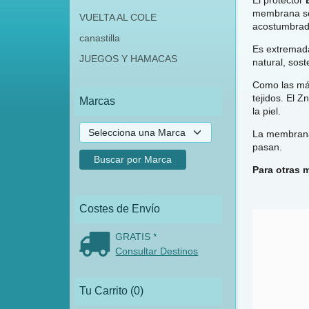
membrana seg
VUELTA AL COLE
acostumbrado
canastilla
Es extremad
JUEGOS Y HAMACAS
natural, sos
Como las más
tejidos. El 
Marcas
la piel.
La membrana 
pasan.
Para otras 
Costes de Envío
GRATIS *
Consultar Destinos
Tu Carrito (0)