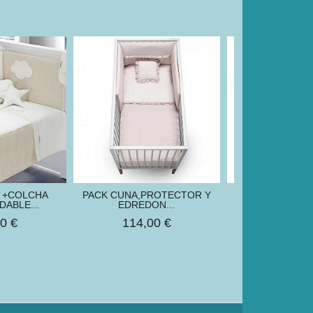
 +COLCHA
PACK CUNA,PROTECTOR Y
PROTECTOR
ABLE...
EDREDON...
60,00
0 €
114,00 €