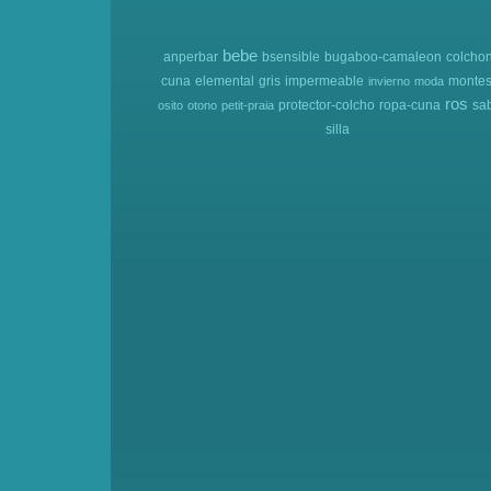
bebe
anperbar
bsensible
bugaboo-camaleon
colcho
cuna
elemental
gris
impermeable
montes
invierno
moda
ros
protector-colcho
ropa-cuna
sa
osito
otono
petit-praia
silla