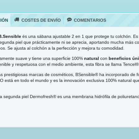
IÓN
COSTES DE ENVÍO
COMENTARIOS
B.Sensible
és una sábana ajustable 2 en 1 que protege tu colchón. Es 
unda piel que prácticamente ni se aprecia, aportando mucha más co
s. Se ajusta al colchón a la perfección y mejora tu comodidad.
amente suave y tiene una superficie 100%
natural
con
beneficios ún
tenible y respetuosa con el medio ambiente, esta fibra se llama Tencel®
 prestigiosas marcas de cosméticos, BSensible® ha incorporado de f
ZnO está en todo el mundo y es la innovación exclusiva 100% natural que
segunda piel Dermofresh® es una membrana hidrófila de poliuretano 