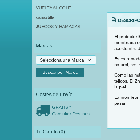
VUELTA AL COLE
canastilla
DESCRIPC
JUEGOS Y HAMACAS
El protector
membrana seg
Marcas
acostumbrado
Es extremad
natural, sos
Como las más
tejidos. El 
la piel.
Costes de Envío
La membrana 
pasan.
GRATIS *
Consultar Destinos
Tu Carrito (0)