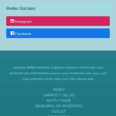
Redes Sociales
Instagram
Facebook
bebe
anperbar
bsensible
bugaboo-camaleon
colchoneta
cuna
elemental
gris
impermeable
montessori
invierno
moda
osito
otono
petit-
ros
protector-colcho
ropa-cuna
sabana
silla
praia
PASEO
CARROS Y SILLAS
AUTO Y VIAJE
MASCARILLAS HIGIENICAS
OUTLET