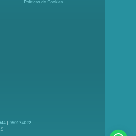
Políticas de Cookies
044
|
950174022
RS