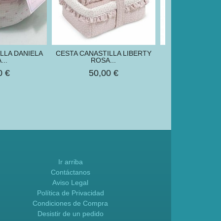
LLA DANIELA
CESTA CANASTILLA LIBERTY
CAPA DE BAÑO
...
ROSA...
SONPET
0 €
50,00 €
35,00
Ir arriba
Contáctanos
Aviso Legal
Política de Privacidad
Condiciones de Compra
Desistir de un pedido