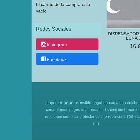
El carrito de la compra está
vacío
Redes Sociales
DISPENSADOR 
LUNA G
Instagram
16,
Facebook
bebe
anperbar
bsensible
bugaboo-camaleon
colcho
cuna
elemental
gris
impermeable
montes
invierno
moda
ros
protector-colcho
ropa-cuna
sa
osito
otono
petit-praia
silla