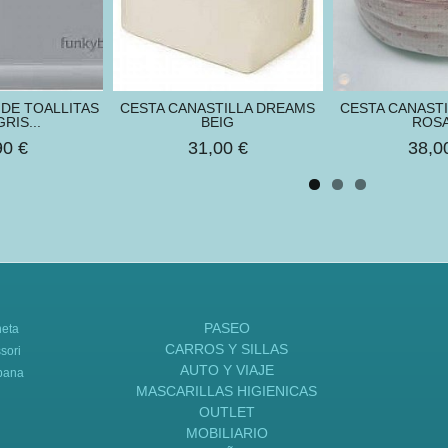
DE TOALLITAS
CESTA CANASTILLA DREAMS
CESTA CANASTI
RIS...
BEIG
ROSA
90 €
31,00 €
38,0
PASEO
neta
CARROS Y SILLAS
sori
AUTO Y VIAJE
bana
MASCARILLAS HIGIENICAS
OUTLET
MOBILIARIO