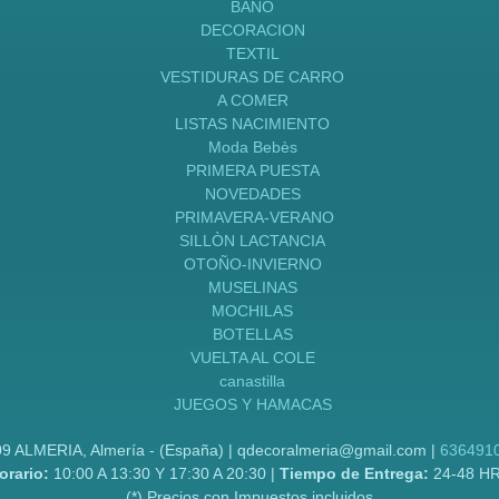
BAÑO
DECORACION
TEXTIL
VESTIDURAS DE CARRO
A COMER
LISTAS NACIMIENTO
Moda Bebès
PRIMERA PUESTA
NOVEDADES
PRIMAVERA-VERANO
SILLÒN LACTANCIA
OTOÑO-INVIERNO
MUSELINAS
MOCHILAS
BOTELLAS
VUELTA AL COLE
canastilla
JUEGOS Y HAMACAS
09 ALMERIA, Almería - (España) | qdecoralmeria@gmail.com |
636491
orario:
10:00 A 13:30 Y 17:30 A 20:30 |
Tiempo de Entrega:
24-48 H
(*) Precios con Impuestos incluidos