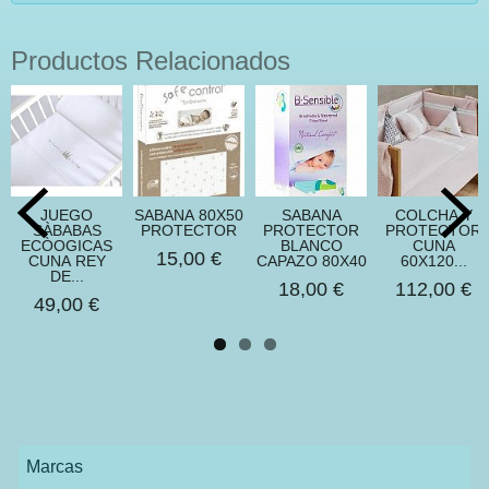
Productos Relacionados
JUEGO
SABANA 80X50
SABANA
COLCHA Y
SÀBABAS
PROTECTOR
PROTECTOR
PROTECTOR
ECÒOGICAS
BLANCO
CUNA
15,00 €
CUNA REY
CAPAZO 80X40
60X120...
DE...
18,00 €
112,00 €
49,00 €
Marcas