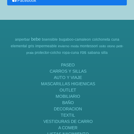
Facebook
bebe
anperbar
bsensible
bugaboo-camaleon
colchoneta
cuna
elemental
gris
impermeable
montessori
invierno
moda
osito
otono
petit-
ros
protector-colcho
ropa-cuna
sabana
silla
praia
PASEO
CARROS Y SILLAS
AUTO Y VIAJE
MASCARILLAS HIGIENICAS
OUTLET
MOBILIARIO
BAÑO
DECORACION
TEXTIL
VESTIDURAS DE CARRO
A COMER