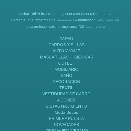
bebe
anperbar
bsensible
bugaboo-camaleon
colchoneta
cuna
elemental
gris
impermeable
montessori
invierno
moda
osito
otono
petit-
ros
protector-colcho
ropa-cuna
sabana
silla
praia
PASEO
CARROS Y SILLAS
AUTO Y VIAJE
MASCARILLAS HIGIENICAS
OUTLET
MOBILIARIO
BAÑO
DECORACION
TEXTIL
VESTIDURAS DE CARRO
A COMER
LISTAS NACIMIENTO
Moda Bebès
PRIMERA PUESTA
NOVEDADES
PRIMAVERA-VERANO