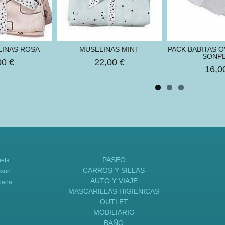
LINAS ROSA
MUSELINAS MINT
PACK BABITAS 
SONPE
00 €
22,00 €
16,0
PASEO
neta
CARROS Y SILLAS
sori
AUTO Y VIAJE
bana
MASCARILLAS HIGIENICAS
OUTLET
MOBILIARIO
BAÑO