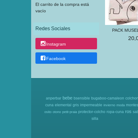
El carrito de la compra está
vacío
Redes Sociales
PACK MUSE
20,
Instagram
Facebook
bebe
anperbar
bsensible
bugaboo-camaleon
colcho
cuna
elemental
gris
impermeable
montes
invierno
moda
ros
protector-colcho
ropa-cuna
sa
osito
otono
petit-praia
silla