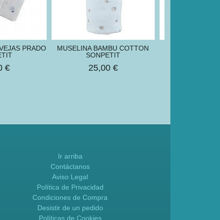
OVEJAS PRADO
MUSELINA BAMBU COTTON
MUSELINA PLU
TIT
SONPETIT
EMPOLVAD
0 €
25,00 €
15,00
Ir arriba
Contáctanos
Aviso Legal
Política de Privacidad
Condiciones de Compra
Desistir de un pedido
Políticas de Cookies