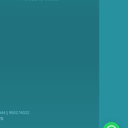
044
|
950174022
RS