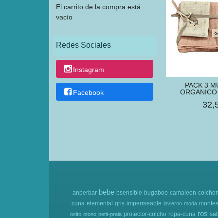
El carrito de la compra está
vacío
Redes Sociales
Instagram
PACK 3 M
ORGANICO 
Facebook
32,
bebe
anperbar
bsensible
bugaboo-camaleon
colcho
cuna
elemental
gris
impermeable
montes
invierno
moda
ros
protector-colcho
ropa-cuna
sa
osito
otono
petit-praia