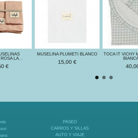
USELINAS
MUSELINA PLUMETI BLANCO
TOCA IT VICHY 
ROSA LA...
BIANCA
15,00 €
50 €
40,0
PASEO
neta
CARROS Y SILLAS
sori
AUTO Y VIAJE
bana