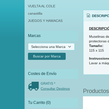
VUELTA AL COLE
canastilla
DESCRIPC
JUEGOS Y HAMACAS
DESCRIPCI
Marcas
Muselinas de
protectoras 
Tamaño:
115 x 115
Instruccion
Lavar a máqu
Costes de Envío
GRATIS *
Consultar Destinos
Productos
Tu Carrito (0)