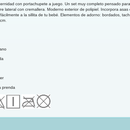
ernidad con portachupete a juego. Un set muy completo pensado para l
rre lateral con cremallera. Moderno exterior de polipiel. Incorpora as
fácilmente a la sillita de tu bebé. Elementos de adorno: bordados, tach
 cm.
tano
da
er
a prenda