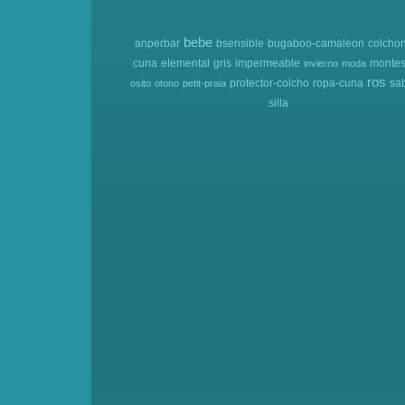
bebe
anperbar
bsensible
bugaboo-camaleon
colcho
cuna
elemental
gris
impermeable
montes
invierno
moda
ros
protector-colcho
ropa-cuna
sa
osito
otono
petit-praia
silla