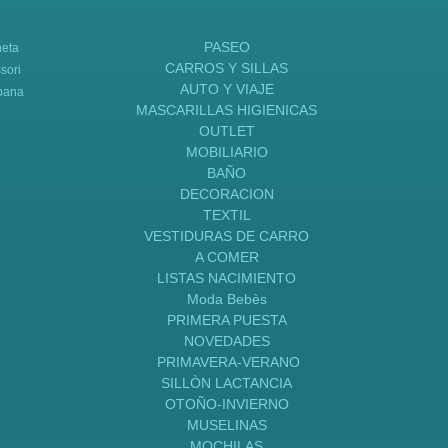
PASEO
neta
CARROS Y SILLAS
sori
AUTO Y VIAJE
bana
MASCARILLAS HIGIENICAS
OUTLET
MOBILIARIO
BAÑO
DECORACION
TEXTIL
VESTIDURAS DE CARRO
A COMER
LISTAS NACIMIENTO
Moda Bebès
PRIMERA PUESTA
NOVEDADES
PRIMAVERA-VERANO
SILLÒN LACTANCIA
OTOÑO-INVIERNO
MUSELINAS
MOCHILAS