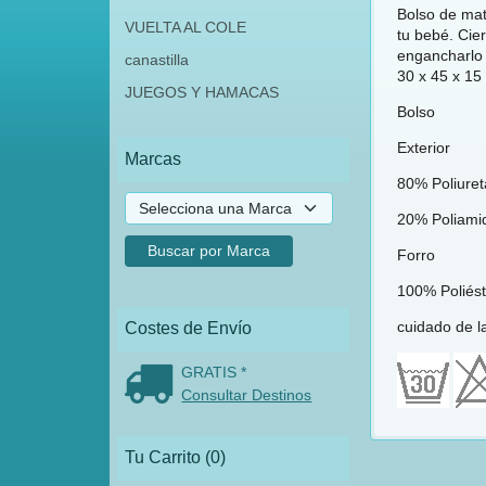
Bolso de mat
VUELTA AL COLE
tu bebé. Cie
engancharlo 
canastilla
30 x 45 x 15
JUEGOS Y HAMACAS
Bolso
Exterior
Marcas
80% Poliure
20% Poliami
Forro
100% Poliést
cuidado de l
Costes de Envío
GRATIS *
Consultar Destinos
Tu Carrito (0)