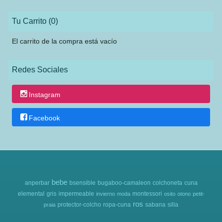
Tu Carrito (0)
El carrito de la compra está vacío
Redes Sociales
Instagram
Facebook
bebe
anperbar
bsensible
bugaboo-camaleon
colchoneta
cuna
elemental
gris
impermeable
montessori
invierno
moda
osito
otono
petit-
ros
protector-colcho
ropa-cuna
sabana
silla
praia