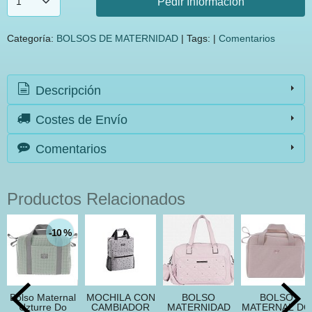
Pedir Información
Categoría:
BOLSOS DE MATERNIDAD
|
Tags:
|
Comentarios
Descripción
Costes de Envío
Comentarios
Productos Relacionados
-10 %
Bolso Maternal
MOCHILA CON
BOLSO
BOLSO
Uzturre Do
CAMBIADOR
MATERNIDAD
MATERNAL DO