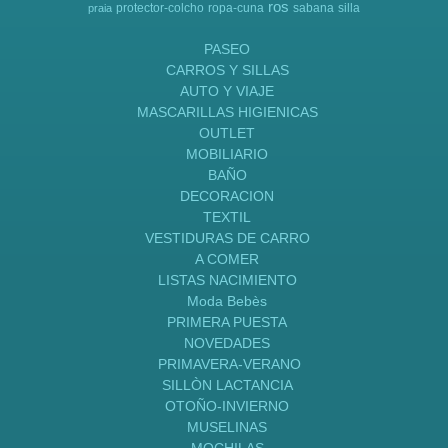
ros
protector-colcho
ropa-cuna
sabana
silla
praia
PASEO
CARROS Y SILLAS
AUTO Y VIAJE
MASCARILLAS HIGIENICAS
OUTLET
MOBILIARIO
BAÑO
DECORACION
TEXTIL
VESTIDURAS DE CARRO
A COMER
LISTAS NACIMIENTO
Moda Bebès
PRIMERA PUESTA
NOVEDADES
PRIMAVERA-VERANO
SILLÒN LACTANCIA
OTOÑO-INVIERNO
MUSELINAS
MOCHILAS