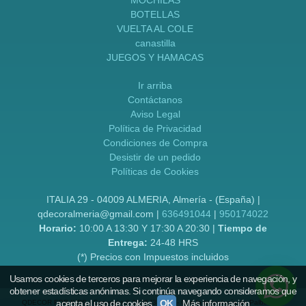
BOTELLAS
VUELTA AL COLE
canastilla
JUEGOS Y HAMACAS
Ir arriba
Contáctanos
Aviso Legal
Política de Privacidad
Condiciones de Compra
Desistir de un pedido
Políticas de Cookies
ITALIA 29 - 04009 ALMERIA, Almería - (España) |
qdecoralmeria@gmail.com |
636491044
|
950174022
Horario:
10:00 A 13:30 Y 17:30 A 20:30 |
Tiempo de
Entrega:
24-48 HRS
(*) Precios con Impuestos incluidos
Usamos cookies de terceros para mejorar la experiencia de navegación, y
obtener estadísticas anónimas. Si continúa navegando consideramos que
acepta el uso de cookies.
OK
Más información
QDECOR FOR KIDS
- Copyright © 2026 [38760] - Con la tecnología de Palbin.com