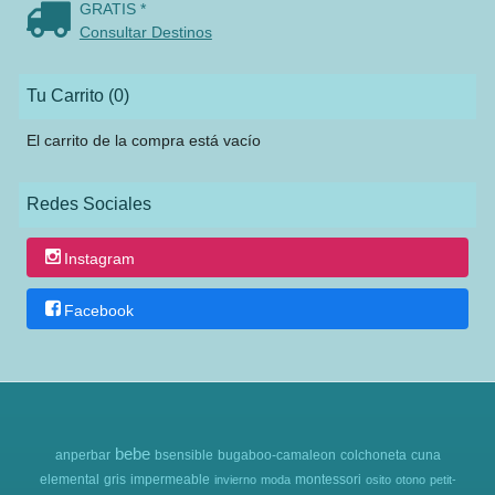
GRATIS *
Consultar Destinos
Tu Carrito (0)
El carrito de la compra está vacío
Redes Sociales
Instagram
Facebook
bebe
anperbar
bsensible
bugaboo-camaleon
colchoneta
cuna
elemental
gris
impermeable
montessori
invierno
moda
osito
otono
petit-