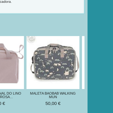
ecadora.
AL DO LINO
MALETA BAOBAB WALKING
BOLSA CANA
ROSA...
MUN
TOGETHER VICH
0 €
50,00 €
71,20 €
8