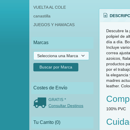
VUELTA AL COLE
DESCRIPC
canastilla
JUEGOS Y HAMACAS
Descubre la 
polipiel de 
día a día. Bo
Marcas
Incluye vari
correa ajust
azoicos, fta
productos pa
por el traba
la elegancia
madres actua
leather. Col
Costes de Envío
Compo
GRATIS *
Consultar Destinos
100% PVC
Cuida
Tu Carrito (0)