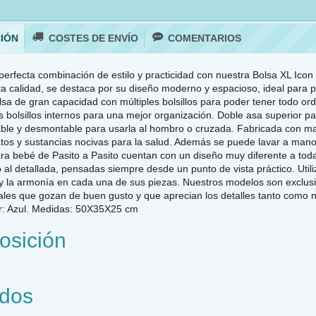
IÓN
COSTES DE ENVÍO
COMENTARIOS
perfecta combinación de estilo y practicidad con nuestra Bolsa XL Icon 
alta calidad, se destaca por su diseño moderno y espacioso, ideal para 
lsa de gran capacidad con múltiples bolsillos para poder tener todo or
os bolsillos internos para una mejor organización. Doble asa superior 
able y desmontable para usarla al hombro o cruzada. Fabricada con mate
latos y sustancias nocivas para la salud. Además se puede lavar a man
ra bebé de Pasito a Pasito cuentan con un diseño muy diferente a tod
jo al detallada, pensadas siempre desde un punto de vista práctico. Uti
 y la armonía en cada una de sus piezas. Nuestros modelos son exclusi
les que gozan de buen gusto y que aprecian los detalles tanto como no
or: Azul. Medidas: 50X35X25 cm
sición
dos