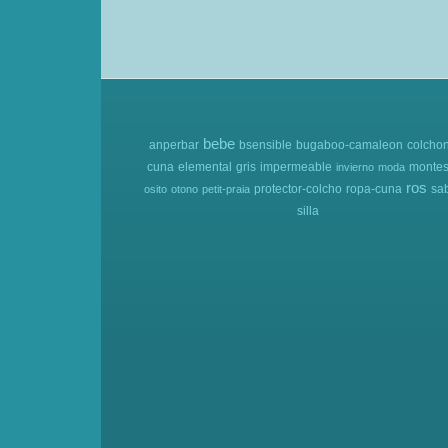
bebe
anperbar
bsensible
bugaboo-camaleon
colcho
cuna
elemental
gris
impermeable
montes
invierno
moda
ros
protector-colcho
ropa-cuna
sa
osito
otono
petit-praia
silla