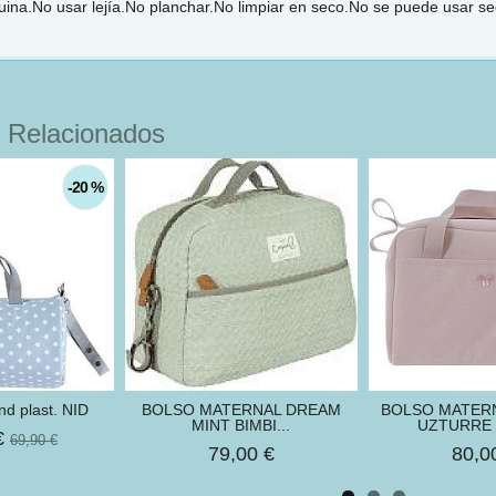
ina.No usar lejía.No planchar.No limpiar en seco.No se puede usar s
 Relacionados
-20 %
d plast. NID
BOLSO MATERNAL DREAM
BOLSO MATERN
MINT BIMBI...
UZTURRE 
€
69,90 €
79,00 €
80,0