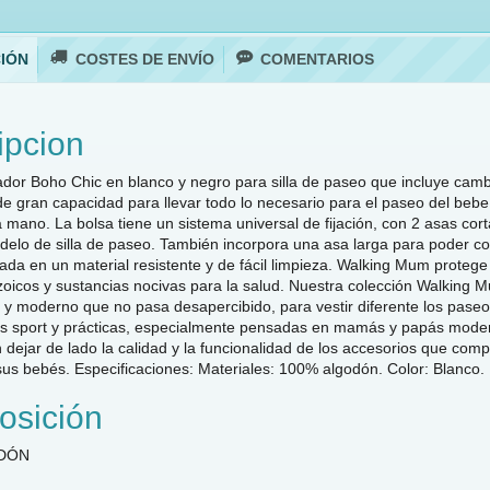
IÓN
COSTES DE ENVÍO
COMENTARIOS
ipcion
dor Boho Chic en blanco y negro para silla de paseo que incluye cambi
de gran capacidad para llevar todo lo necesario para el paseo del bebe.
mano. La bolsa tiene un sistema universal de fijación, con 2 asas corta
delo de silla de paseo. También incorpora una asa larga para poder c
cada en un material resistente y de fácil limpieza. Walking Mum protege 
zoicos y sustancias nocivas para la salud. Nuestra colección Walking M
o y moderno que no pasa desapercibido, para vestir diferente los pase
s sport y prácticas, especialmente pensadas en mamás y papás moder
n dejar de lado la calidad y la funcionalidad de los accesorios que c
us bebés. Especificaciones: Materiales: 100% algodón. Color: Blanco
sición
DÓN