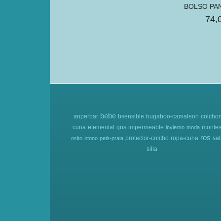
BOLSO PA
74,
bebe
anperbar
bsensible
bugaboo-camaleon
colcho
cuna
elemental
gris
impermeable
montes
invierno
moda
ros
protector-colcho
ropa-cuna
sa
osito
otono
petit-praia
silla