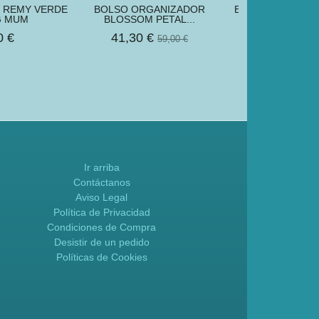
 REMY VERDE
BOLSO ORGANIZADOR
BOLSO ORGANI
G MUM
BLOSSOM PETAL...
CHIC WALK
0 €
41,30 €
15,00
59,00 €
Ir arriba
Contáctanos
Aviso Legal
Política de Privacidad
Condiciones de Compra
Desistir de un pedido
Políticas de Cookies