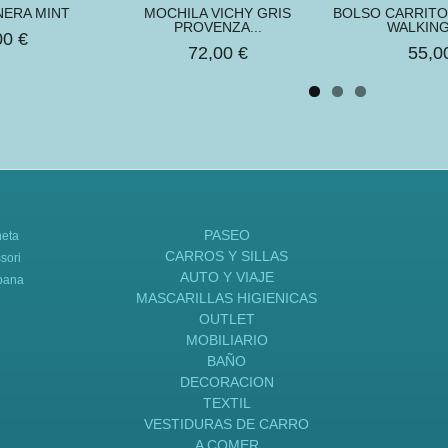
NERA MINT
MOCHILA VICHY GRIS
BOLSO CARRITO
PROVENZA...
WALKIN
00 €
72,00 €
55,0
PASEO
neta
CARROS Y SILLAS
sori
AUTO Y VIAJE
bana
MASCARILLAS HIGIENICAS
OUTLET
MOBILIARIO
BAÑO
DECORACION
TEXTIL
VESTIDURAS DE CARRO
A COMER