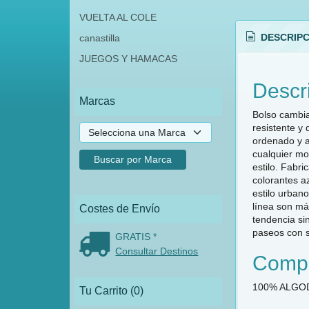
VUELTA AL COLE
DESCRIPC
canastilla
JUEGOS Y HAMACAS
Descr
Marcas
Bolso cambia
resistente y 
ordenado y a 
cualquier mo
estilo. Fabri
colorantes a
estilo urban
línea son má
Costes de Envío
tendencia si
paseos con s
GRATIS *
Consultar Destinos
Compo
100% ALGO
Tu Carrito (0)