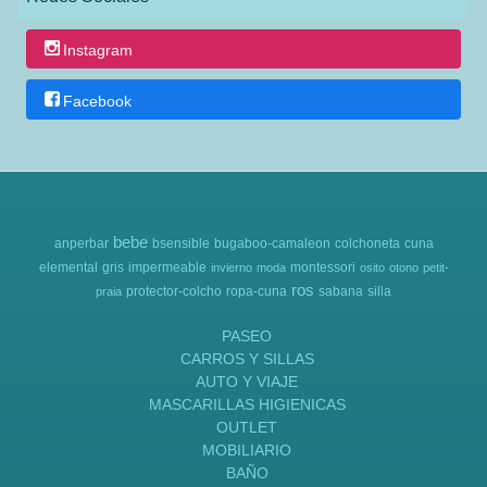
Instagram
Facebook
bebe
anperbar
bsensible
bugaboo-camaleon
colchoneta
cuna
elemental
gris
impermeable
montessori
invierno
moda
osito
otono
petit-
ros
protector-colcho
ropa-cuna
sabana
silla
praia
PASEO
CARROS Y SILLAS
AUTO Y VIAJE
MASCARILLAS HIGIENICAS
OUTLET
MOBILIARIO
BAÑO