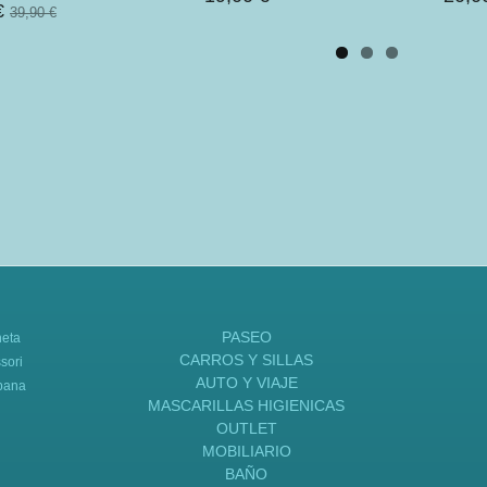
€
39,90 €
PASEO
neta
CARROS Y SILLAS
sori
AUTO Y VIAJE
bana
MASCARILLAS HIGIENICAS
OUTLET
MOBILIARIO
BAÑO