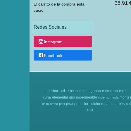
35,91 
El carrito de la compra está
vacío
Redes Sociales
Instagram
Facebook
bebe
anperbar
bsensible
bugaboo-camaleon
colcho
cuna
elemental
gris
impermeable
montes
invierno
moda
ros
protector-colcho
ropa-cuna
sa
osito
otono
petit-praia
silla