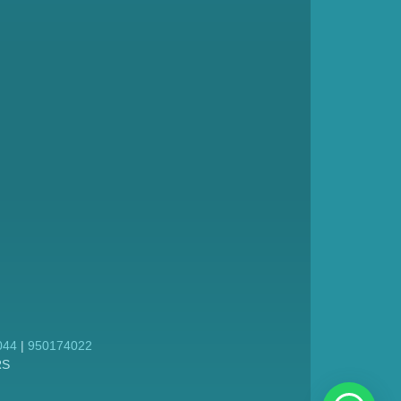
044
|
950174022
RS