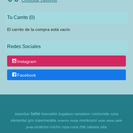
Consultar Destinos
Tu Carrito (0)
El carrito de la compra está vacío
Redes Sociales
Instagram
Facebook
bebe
anperbar
bsensible
bugaboo-camaleon
colchoneta
cuna
elemental
gris
impermeable
montessori
invierno
moda
osito
otono
petit-
ros
protector-colcho
ropa-cuna
sabana
silla
praia