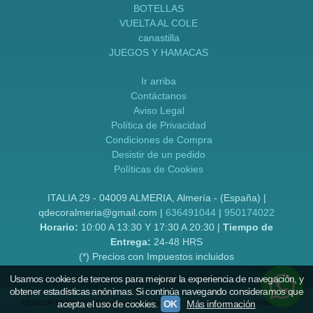
BOTELLAS
VUELTA AL COLE
canastilla
JUEGOS Y HAMACAS
Ir arriba
Contáctanos
Aviso Legal
Política de Privacidad
Condiciones de Compra
Desistir de un pedido
Políticas de Cookies
ITALIA 29 - 04009 ALMERIA, Almería - (España) |
qdecoralmeria@gmail.com |
636491044
|
950174022
Horario:
10:00 A 13:30 Y 17:30 A 20:30 |
Tiempo de
Entrega:
24-48 HRS
(*) Precios con Impuestos incluidos
Usamos cookies de terceros para mejorar la experiencia de navegación, y
obtener estadísticas anónimas. Si continúa navegando consideramos que
acepta el uso de cookies.
OK
Más información
QDECOR FOR KIDS
- Copyright © 2026 [38760] - Con la tecnología de Palbin.com