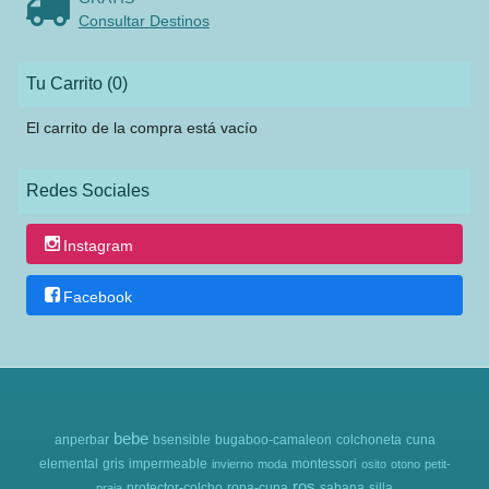
Consultar Destinos
Tu Carrito (0)
El carrito de la compra está vacío
Redes Sociales
Instagram
Facebook
bebe
anperbar
bsensible
bugaboo-camaleon
colchoneta
cuna
elemental
gris
impermeable
montessori
invierno
moda
osito
otono
petit-
ros
protector-colcho
ropa-cuna
sabana
silla
praia