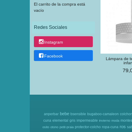
El carrito de la compra está
vacío
Redes Sociales
Instagram
Facebook
​Lámpara de t
infan
79,
bebe
anperbar
bsensible
bugaboo-camaleon
colcho
cuna
elemental
gris
impermeable
montes
invierno
moda
ros
protector-colcho
ropa-cuna
sa
osito
otono
petit-praia