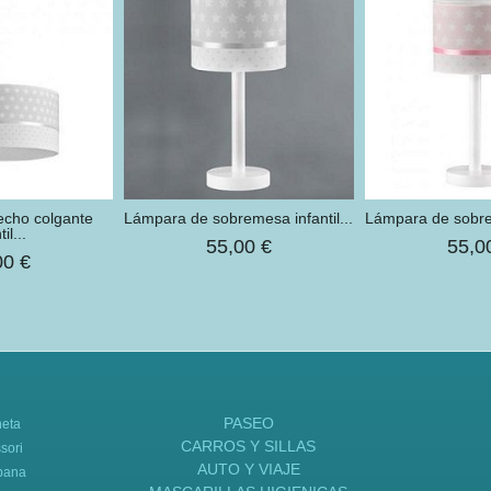
echo colgante
​Lámpara de sobremesa infantil...
​Lámpara de sobrem
til...
55,00 €
55,0
00 €
PASEO
neta
CARROS Y SILLAS
sori
AUTO Y VIAJE
bana