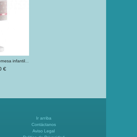
esa infantil...
0 €
Ir arriba
Contáctanos
Aviso Legal