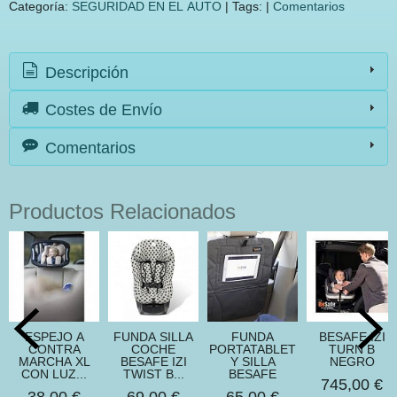
Categoría:
SEGURIDAD EN EL AUTO
|
Tags:
|
Comentarios
Descripción
Costes de Envío
Comentarios
Productos Relacionados
ESPEJO A
FUNDA SILLA
FUNDA
BESAFE IZI
CONTRA
COCHE
PORTATABLET
TURN B
MARCHA XL
BESAFE IZI
Y SILLA
NEGRO
CON LUZ...
TWIST B...
BESAFE
745,00 €
38,00 €
69,00 €
65,00 €