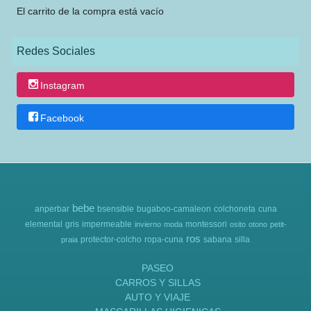
El carrito de la compra está vacío
Redes Sociales
Instagram
Facebook
bebe
anperbar
bsensible
bugaboo-camaleon
colchoneta
cuna
elemental
gris
impermeable
montessori
invierno
moda
osito
otono
petit-
ros
protector-colcho
ropa-cuna
sabana
silla
praia
PASEO
CARROS Y SILLAS
AUTO Y VIAJE