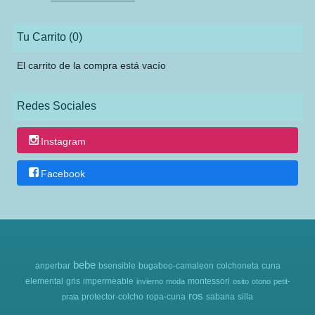
Tu Carrito (0)
El carrito de la compra está vacío
Redes Sociales
Instagram
Facebook
bebe
anperbar
bsensible
bugaboo-camaleon
colchoneta
cuna
elemental
gris
impermeable
montessori
invierno
moda
osito
otono
petit-
ros
protector-colcho
ropa-cuna
sabana
silla
praia