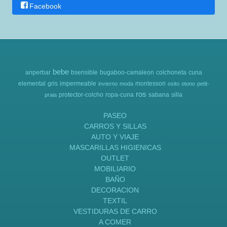
Facebook
bebe
anperbar
bsensible
bugaboo-camaleon
colchoneta
cuna
elemental
gris
impermeable
montessori
invierno
moda
osito
otono
petit-
ros
protector-colcho
ropa-cuna
sabana
silla
praia
PASEO
CARROS Y SILLAS
AUTO Y VIAJE
MASCARILLAS HIGIENICAS
OUTLET
MOBILIARIO
BAÑO
DECORACION
TEXTIL
VESTIDURAS DE CARRO
A COMER