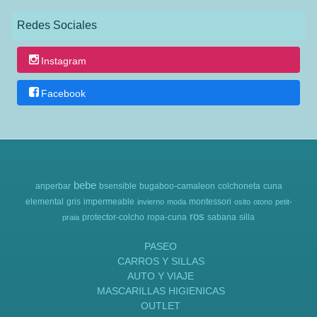
Redes Sociales
Instagram
Facebook
bebe
anperbar
bsensible
bugaboo-camaleon
colchoneta
cuna
elemental
gris
impermeable
montessori
invierno
moda
osito
otono
petit-
ros
protector-colcho
ropa-cuna
sabana
silla
praia
PASEO
CARROS Y SILLAS
AUTO Y VIAJE
MASCARILLAS HIGIENICAS
OUTLET