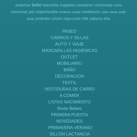
bebe
anperbar
bsensible
bugaboo-camaleon
colchoneta
cuna
elemental
gris
impermeable
montessori
invierno
moda
osito
otono
petit-
ros
protector-colcho
ropa-cuna
sabana
silla
praia
PASEO
CARROS Y SILLAS
AUTO Y VIAJE
MASCARILLAS HIGIENICAS
OUTLET
MOBILIARIO
BAÑO
DECORACION
TEXTIL
VESTIDURAS DE CARRO
A COMER
LISTAS NACIMIENTO
Moda Bebès
PRIMERA PUESTA
NOVEDADES
PRIMAVERA-VERANO
SILLÒN LACTANCIA