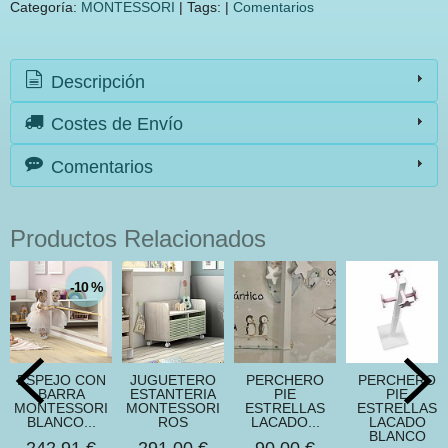
Categoría:
MONTESSORI
|
Tags:
|
Comentarios
Descripción
Costes de Envío
Comentarios
Productos Relacionados
-10 %
ESPEJO CON
JUGUETERO
PERCHERO
PERCHERO
BARRA
ESTANTERIA
PIE
PIE
MONTESSORI
MONTESSORI
ESTRELLAS
ESTRELLAS
BLANCO...
ROS
LACADO...
LACADO
BLANCO
242,91 €
291,00 €
90,00 €