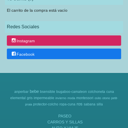
El carrito de la compra está vacío
Redes Sociales
Instagram
Facebook
bebe
anperbar
bsensible
bugaboo-camaleon
colchoneta
cuna
elemental
gris
impermeable
montessori
invierno
moda
osito
otono
petit-
ros
protector-colcho
ropa-cuna
sabana
silla
praia
PASEO
CARROS Y SILLAS
AUTO Y VIAJE