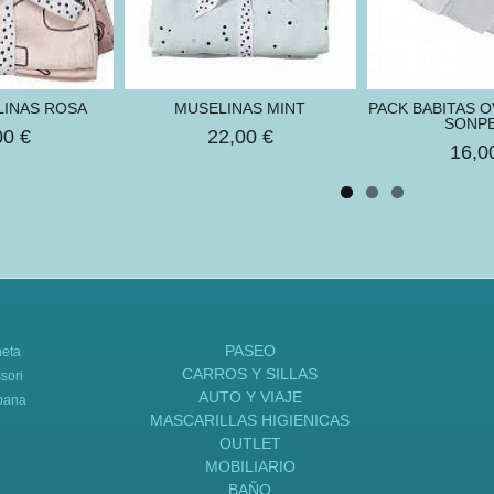
LINAS ROSA
MUSELINAS MINT
PACK BABITAS 
SONPE
00 €
22,00 €
16,0
PASEO
neta
CARROS Y SILLAS
sori
AUTO Y VIAJE
bana
MASCARILLAS HIGIENICAS
OUTLET
MOBILIARIO
BAÑO