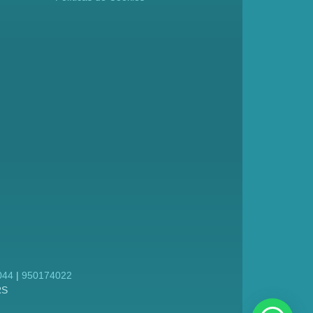
044
|
950174022
RS