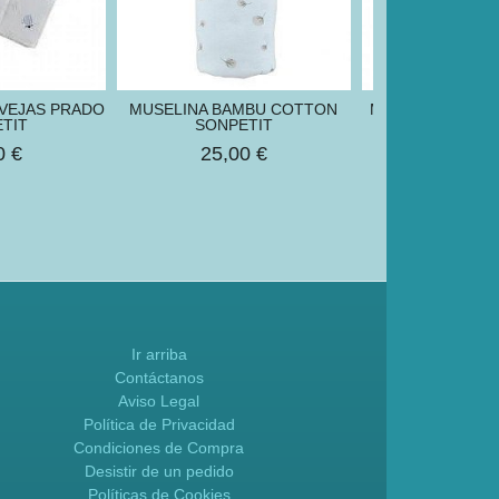
OVEJAS PRADO
MUSELINA BAMBU COTTON
MUSELINA PLUM
TIT
SONPETIT
15,00
0 €
25,00 €
Ir arriba
Contáctanos
Aviso Legal
Política de Privacidad
Condiciones de Compra
Desistir de un pedido
Políticas de Cookies