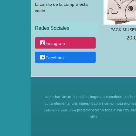
El carrito de la compra está
vacío
Redes Sociales
PACK MUSE
20,
Instagram
Facebook
bebe
anperbar
bsensible
bugaboo-camaleon
colcho
cuna
elemental
gris
impermeable
montes
invierno
moda
ros
protector-colcho
ropa-cuna
sa
osito
otono
petit-praia
silla