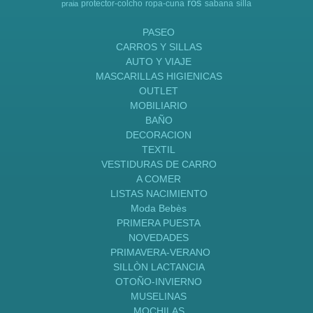
ros
protector-colcho
ropa-cuna
sabana
silla
praia
PASEO
CARROS Y SILLAS
AUTO Y VIAJE
MASCARILLAS HIGIENICAS
OUTLET
MOBILIARIO
BAÑO
DECORACION
TEXTIL
VESTIDURAS DE CARRO
A COMER
LISTAS NACIMIENTO
Moda Bebès
PRIMERA PUESTA
NOVEDADES
PRIMAVERA-VERANO
SILLÒN LACTANCIA
OTOÑO-INVIERNO
MUSELINAS
MOCHILAS