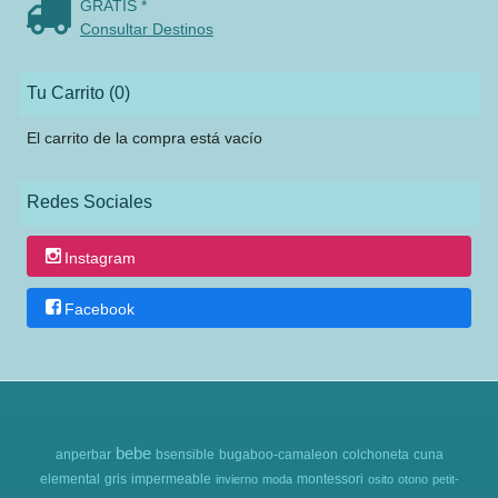
GRATIS *
Consultar Destinos
Tu Carrito (0)
El carrito de la compra está vacío
Redes Sociales
Instagram
Facebook
bebe
anperbar
bsensible
bugaboo-camaleon
colchoneta
cuna
elemental
gris
impermeable
montessori
invierno
moda
osito
otono
petit-