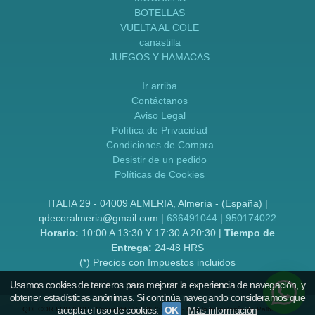
BOTELLAS
VUELTA AL COLE
canastilla
JUEGOS Y HAMACAS
Ir arriba
Contáctanos
Aviso Legal
Política de Privacidad
Condiciones de Compra
Desistir de un pedido
Políticas de Cookies
ITALIA 29 - 04009 ALMERIA, Almería - (España) |
qdecoralmeria@gmail.com |
636491044
|
950174022
Horario:
10:00 A 13:30 Y 17:30 A 20:30 |
Tiempo de
Entrega:
24-48 HRS
(*) Precios con Impuestos incluidos
Usamos cookies de terceros para mejorar la experiencia de navegación, y
obtener estadísticas anónimas. Si continúa navegando consideramos que
acepta el uso de cookies.
OK
Más información
QDECOR FOR KIDS
- Copyright © 2026 [38760] - Con la tecnología de Palbin.com