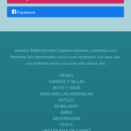
Facebook
bebe
anperbar
bsensible
bugaboo-camaleon
colchoneta
cuna
elemental
gris
impermeable
montessori
invierno
moda
osito
otono
petit-
ros
protector-colcho
ropa-cuna
sabana
silla
praia
PASEO
CARROS Y SILLAS
AUTO Y VIAJE
MASCARILLAS HIGIENICAS
OUTLET
MOBILIARIO
BAÑO
DECORACION
TEXTIL
VESTIDURAS DE CARRO