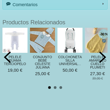
Comentarios
Productos Relacionados
-30 %
PELELE
CONJUNTO
COLCHONETA
PELELE
PIJAMA
BEBÈ
SILLA
AMARILLO
TERCIOPELO
CELESTE
UNIVERSAL...
CUELLO
JULIANA
PLUMETI
19,00 €
50,00 €
25,00 €
27,30 €
39,00 €