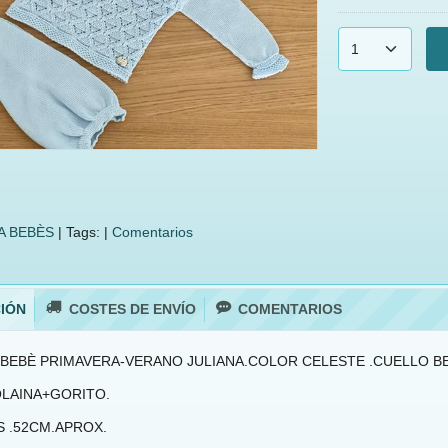
 BEBÈS
|
Tags:
|
Comentarios
IÓN
COSTES DE ENVÍO
COMENTARIOS
BEBÈ PRIMAVERA-VERANO JULIANA.COLOR CELESTE .CUELLO B
LAINA+GORITO.
S .52CM.APROX.