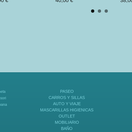
90 €
40,00 €
38,0
PASEO
neta
CARROS Y SILLAS
sori
AUTO Y VIAJE
bana
MASCARILLAS HIGIENICAS
OUTLET
MOBILIARIO
BAÑO