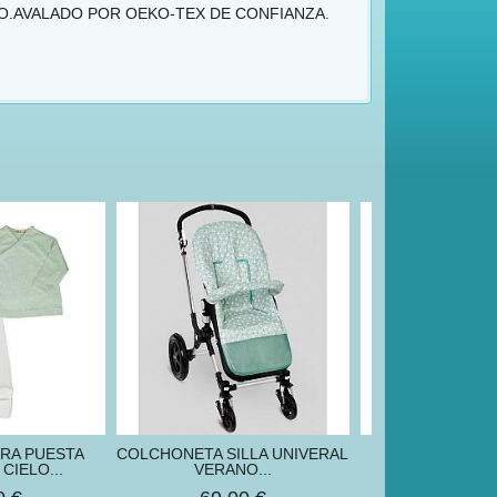
.AVALADO POR OEKO-TEX DE CONFIANZA.
ERA PUESTA
COLCHONETA SILLA UNIVERAL
SACO SILLA U
CIELO...
VERANO...
PALMAS VE