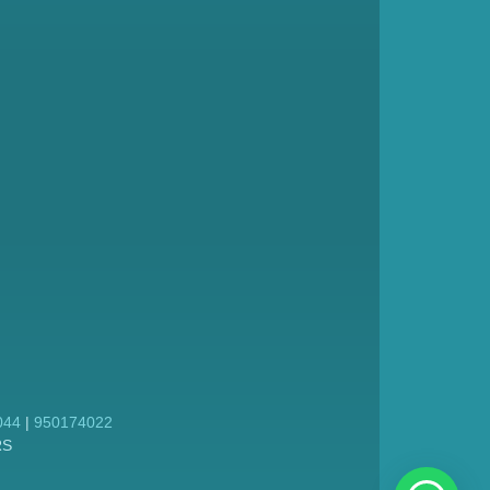
044
|
950174022
RS