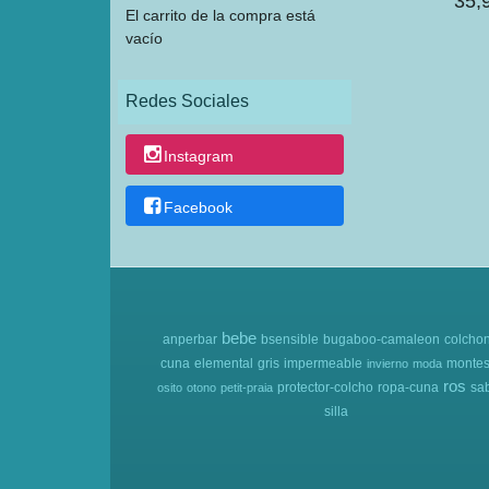
35,
El carrito de la compra está
vacío
Redes Sociales
Instagram
Facebook
bebe
anperbar
bsensible
bugaboo-camaleon
colcho
cuna
elemental
gris
impermeable
montes
invierno
moda
ros
protector-colcho
ropa-cuna
sa
osito
otono
petit-praia
silla