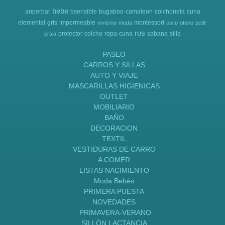
bebe
anperbar
bsensible
bugaboo-camaleon
colchoneta
cuna
elemental
gris
impermeable
montessori
invierno
moda
osito
otono
petit-
ros
protector-colcho
ropa-cuna
sabana
silla
praia
PASEO
CARROS Y SILLAS
AUTO Y VIAJE
MASCARILLAS HIGIENICAS
OUTLET
MOBILIARIO
BAÑO
DECORACION
TEXTIL
VESTIDURAS DE CARRO
A COMER
LISTAS NACIMIENTO
Moda Bebès
PRIMERA PUESTA
NOVEDADES
PRIMAVERA-VERANO
SILLÒN LACTANCIA