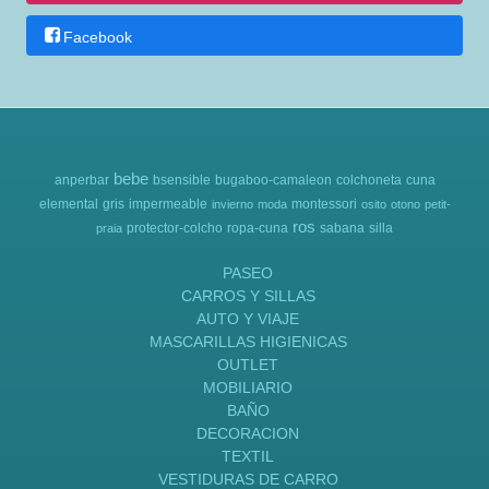
Facebook
bebe
anperbar
bsensible
bugaboo-camaleon
colchoneta
cuna
elemental
gris
impermeable
montessori
invierno
moda
osito
otono
petit-
ros
protector-colcho
ropa-cuna
sabana
silla
praia
PASEO
CARROS Y SILLAS
AUTO Y VIAJE
MASCARILLAS HIGIENICAS
OUTLET
MOBILIARIO
BAÑO
DECORACION
TEXTIL
VESTIDURAS DE CARRO