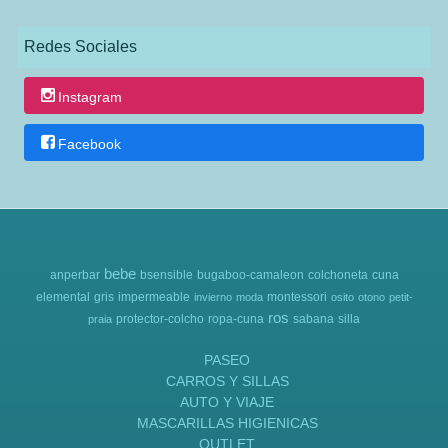
Redes Sociales
Instagram
Facebook
bebe
anperbar
bsensible
bugaboo-camaleon
colchoneta
cuna
elemental
gris
impermeable
montessori
invierno
moda
osito
otono
petit-
ros
protector-colcho
ropa-cuna
sabana
silla
praia
PASEO
CARROS Y SILLAS
AUTO Y VIAJE
MASCARILLAS HIGIENICAS
OUTLET