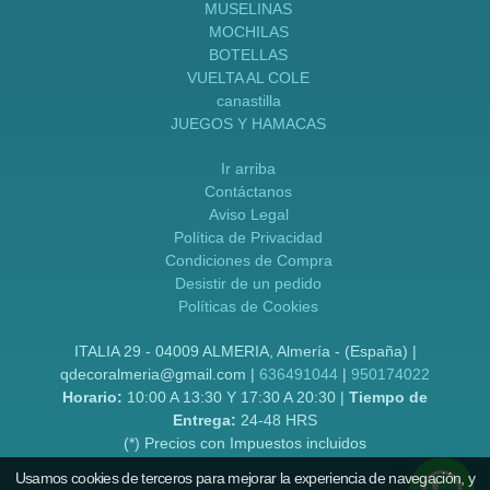
MUSELINAS
MOCHILAS
BOTELLAS
VUELTA AL COLE
canastilla
JUEGOS Y HAMACAS
Ir arriba
Contáctanos
Aviso Legal
Política de Privacidad
Condiciones de Compra
Desistir de un pedido
Políticas de Cookies
ITALIA 29 - 04009 ALMERIA, Almería - (España) |
qdecoralmeria@gmail.com |
636491044
|
950174022
Horario:
10:00 A 13:30 Y 17:30 A 20:30 |
Tiempo de
Entrega:
24-48 HRS
(*) Precios con Impuestos incluidos
Usamos cookies de terceros para mejorar la experiencia de navegación, y