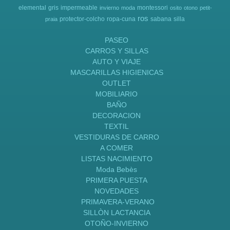
elemental
gris
impermeable
montessori
invierno
moda
osito
otono
petit-
ros
protector-colcho
ropa-cuna
sabana
silla
praia
PASEO
CARROS Y SILLAS
AUTO Y VIAJE
MASCARILLAS HIGIENICAS
OUTLET
MOBILIARIO
BAÑO
DECORACION
TEXTIL
VESTIDURAS DE CARRO
A COMER
LISTAS NACIMIENTO
Moda Bebès
PRIMERA PUESTA
NOVEDADES
PRIMAVERA-VERANO
SILLÒN LACTANCIA
OTOÑO-INVIERNO