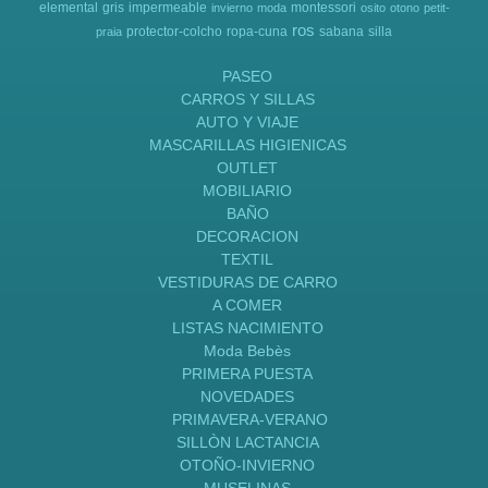
elemental
gris
impermeable
montessori
invierno
moda
osito
otono
petit-
ros
protector-colcho
ropa-cuna
sabana
silla
praia
PASEO
CARROS Y SILLAS
AUTO Y VIAJE
MASCARILLAS HIGIENICAS
OUTLET
MOBILIARIO
BAÑO
DECORACION
TEXTIL
VESTIDURAS DE CARRO
A COMER
LISTAS NACIMIENTO
Moda Bebès
PRIMERA PUESTA
NOVEDADES
PRIMAVERA-VERANO
SILLÒN LACTANCIA
OTOÑO-INVIERNO