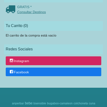
GRATIS *
Consultar Destinos
Tu Carrito (0)
El carrito de la compra está vacío
Redes Sociales
Instagram
Facebook
bebe
anperbar
bsensible
bugaboo-camaleon
colchoneta
cuna