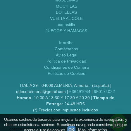
MUSELINAS
MOCHILAS
BOTELLAS
VUELTA AL COLE
canastilla
JUEGOS Y HAMACAS
Ir arriba
Contáctanos
Aviso Legal
Política de Privacidad
Condiciones de Compra
Políticas de Cookies
ITALIA 29 - 04009 ALMERIA, Almería - (España) |
qdecoralmeria@gmail.com |
636491044
|
950174022
Horario:
10:00 A 13:30 Y 17:30 A 20:30 |
Tiempo de
Entrega:
24-48 HRS
(*) Precios con Impuestos incluidos
Usamos cookies de terceros para mejorar la experiencia de navegación, y
obtener estadísticas anónimas. Si continúa navegando consideramos que
acepta el uso de cookies.
OK
Más información
QDECOR FOR KIDS
- Copyright © 2026 [38760] - Con la tecnología de Palbin.com