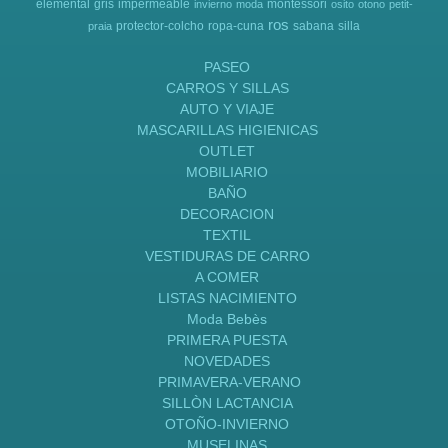
elemental
gris
impermeable
montessori
invierno
moda
osito
otono
petit-
ros
protector-colcho
ropa-cuna
sabana
silla
praia
PASEO
CARROS Y SILLAS
AUTO Y VIAJE
MASCARILLAS HIGIENICAS
OUTLET
MOBILIARIO
BAÑO
DECORACION
TEXTIL
VESTIDURAS DE CARRO
A COMER
LISTAS NACIMIENTO
Moda Bebès
PRIMERA PUESTA
NOVEDADES
PRIMAVERA-VERANO
SILLÒN LACTANCIA
OTOÑO-INVIERNO
MUSELINAS