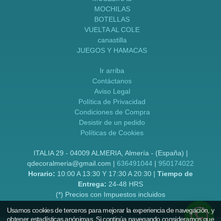
MOCHILAS
BOTELLAS
VUELTA AL COLE
canastilla
JUEGOS Y HAMACAS
Ir arriba
Contáctanos
Aviso Legal
Política de Privacidad
Condiciones de Compra
Desistir de un pedido
Políticas de Cookies
ITALIA 29 - 04009 ALMERIA, Almería - (España) |
qdecoralmeria@gmail.com |
636491044
|
950174022
Horario:
10:00 A 13:30 Y 17:30 A 20:30 |
Tiempo de
Entrega:
24-48 HRS
(*) Precios con Impuestos incluidos
Usamos cookies de terceros para mejorar la experiencia de navegación, y
obtener estadísticas anónimas. Si continúa navegando consideramos que