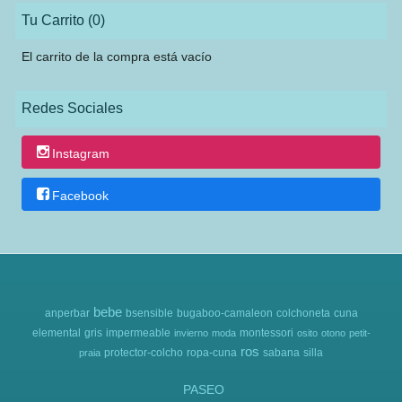
Tu Carrito (0)
El carrito de la compra está vacío
Redes Sociales
Instagram
Facebook
bebe
anperbar
bsensible
bugaboo-camaleon
colchoneta
cuna
elemental
gris
impermeable
montessori
invierno
moda
osito
otono
petit-
ros
protector-colcho
ropa-cuna
sabana
silla
praia
PASEO