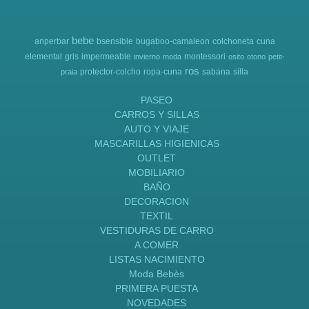
bebe
anperbar
bsensible
bugaboo-camaleon
colchoneta
cuna
elemental
gris
impermeable
montessori
invierno
moda
osito
otono
petit-
ros
protector-colcho
ropa-cuna
sabana
silla
praia
PASEO
CARROS Y SILLAS
AUTO Y VIAJE
MASCARILLAS HIGIENICAS
OUTLET
MOBILIARIO
BAÑO
DECORACION
TEXTIL
VESTIDURAS DE CARRO
A COMER
LISTAS NACIMIENTO
Moda Bebès
PRIMERA PUESTA
NOVEDADES