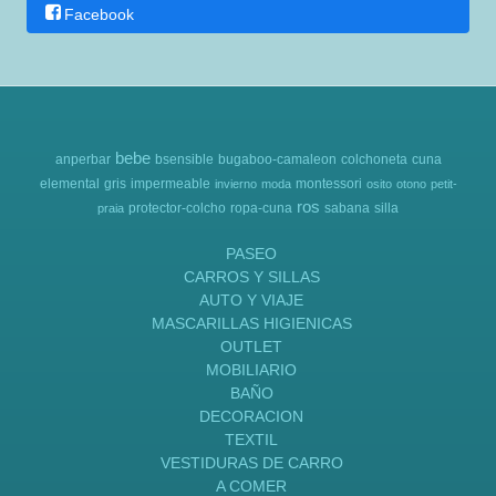
Facebook
bebe
anperbar
bsensible
bugaboo-camaleon
colchoneta
cuna
elemental
gris
impermeable
montessori
invierno
moda
osito
otono
petit-
ros
protector-colcho
ropa-cuna
sabana
silla
praia
PASEO
CARROS Y SILLAS
AUTO Y VIAJE
MASCARILLAS HIGIENICAS
OUTLET
MOBILIARIO
BAÑO
DECORACION
TEXTIL
VESTIDURAS DE CARRO
A COMER