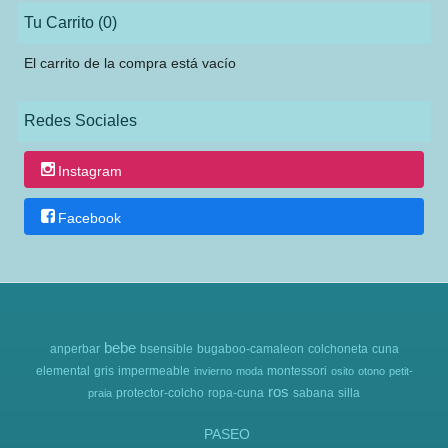
Tu Carrito (0)
El carrito de la compra está vacío
Redes Sociales
Instagram
Facebook
bebe
anperbar
bsensible
bugaboo-camaleon
colchoneta
cuna
elemental
gris
impermeable
montessori
invierno
moda
osito
otono
petit-
ros
protector-colcho
ropa-cuna
sabana
silla
praia
PASEO