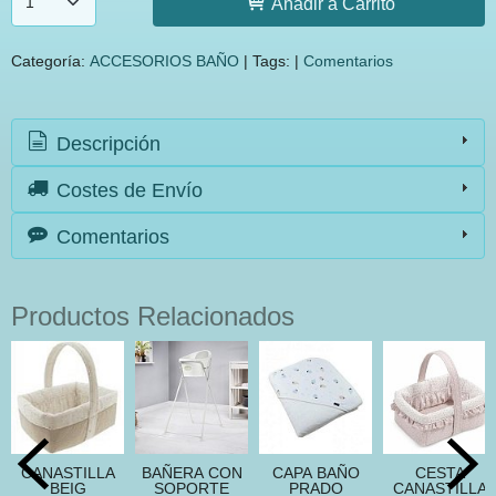
Añadir a Carrito
Categoría:
ACCESORIOS BAÑO
|
Tags:
|
Comentarios
Descripción
Costes de Envío
Comentarios
Productos Relacionados
CANASTILLA
BAÑERA CON
CAPA BAÑO
CESTA
BEIG
SOPORTE
PRADO
CANASTILLA