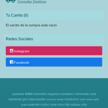
Consultar Destinos
Tu Carrito (0)
El carrito de la compra está vacío
Redes Sociales
Instagram
Facebook
bebe
anperbar
bsensible
bugaboo-camaleon
colchoneta
cuna
elemental
gris
impermeable
montessori
invierno
moda
osito
otono
petit-
ros
protector-colcho
ropa-cuna
sabana
silla
praia